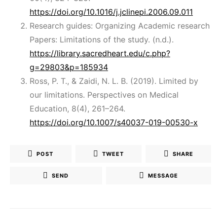
https://doi.org/10.1016/j.jclinepi.2006.09.011
Research guides: Organizing Academic research
Papers: Limitations of the study. (n.d.).
https://library.sacredheart.edu/c.php?
g=29803&p=185934
Ross, P. T., & Zaidi, N. L. B. (2019). Limited by
our limitations. Perspectives on Medical
Education, 8(4), 261–264.
https://doi.org/10.1007/s40037-019-00530-x
POST
TWEET
SHARE
SEND
MESSAGE