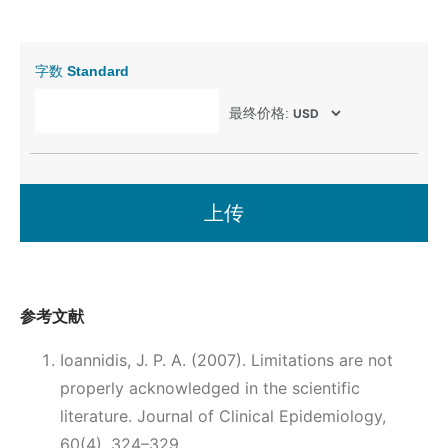
字数
Standard
最终价格:
上传
参考文献
Ioannidis, J. P. A. (2007). Limitations are not
properly acknowledged in the scientific
literature. Journal of Clinical Epidemiology,
60(4), 324–329.