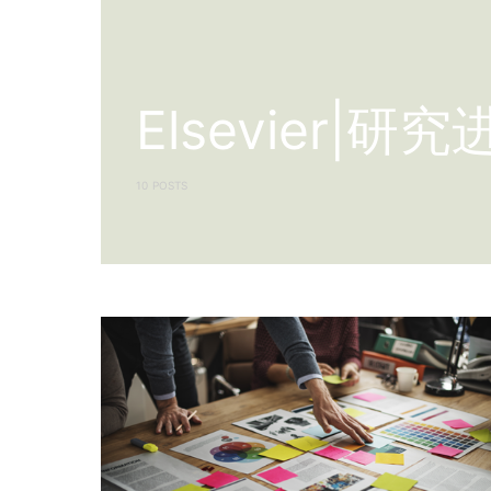
Elsevier|研
10 POSTS