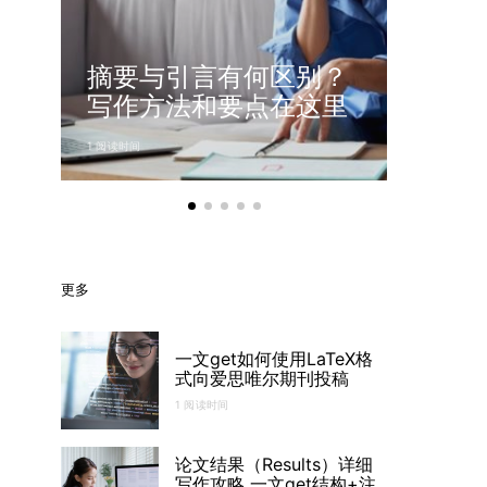
摘要与引言有何区别？
通用
写作方法和要点在这里
你成
1 阅读时间
1 阅读时间
更多
一文get如何使用LaTeX格
式向爱思唯尔期刊投稿
1 阅读时间
论文结果（Results）详细
写作攻略 一文get结构+注