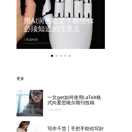
超详
用AI润色论文？那些你
审稿
必须知道的注意点
Discu
1 阅读时间
2 阅读时间
更多
一文get如何使用LaTeX格
式向爱思唯尔期刊投稿
1 阅读时间
写作干货 | 手把手助你写好