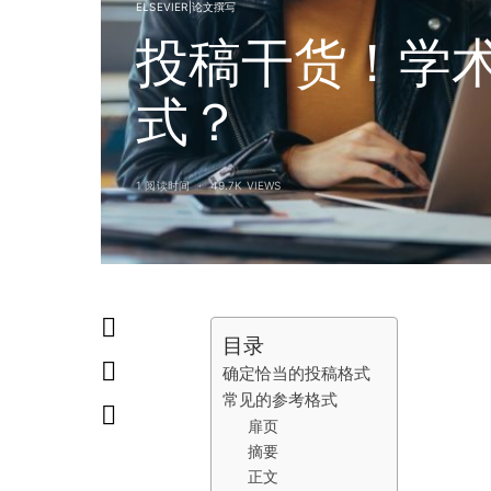
ELSEVIER|论文撰写
投稿干货！学
式？
1 阅读时间
49.7K VIEWS
目录
确定恰当的投稿格式
常见的参考格式
扉页
摘要
正文