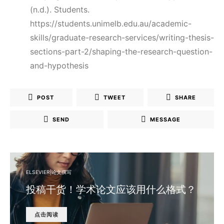
(n.d.). Students.
https://students.unimelb.edu.au/academic-
skills/graduate-research-services/writing-thesis-
sections-part-2/shaping-the-research-question-
and-hypothesis
POST
TWEET
SHARE
SEND
MESSAGE
ELSEVIER|论文撰写
投稿干货！学术论文应该用什么格式？
点击阅读