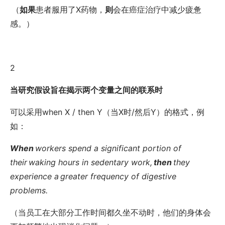
（
如果
患者服用了
X
药物
，
则
会在癌症治疗中
减少疲惫
感
。）
2
当研究假设旨在揭示两个变量之间的联系时
可以采用
when X / then Y
（当
X
时
/
然后
Y
）的格式，例
如：
When
workers spend a significant portion of
their
waking hours in sedentary work
,
then
they
experience a
greater frequency of digestive
problems
.
（当员工在
大部分工作时间都久坐不动
时，他们的身体会