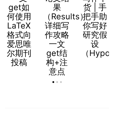
get如
果
货 | 手
何使用
（Results）
把手助
LaTeX
详细写
你写好
格式向
作攻略
研究假
爱思唯
一文
设
尔期刊
get结
（Hypot
投稿
构+注
意点